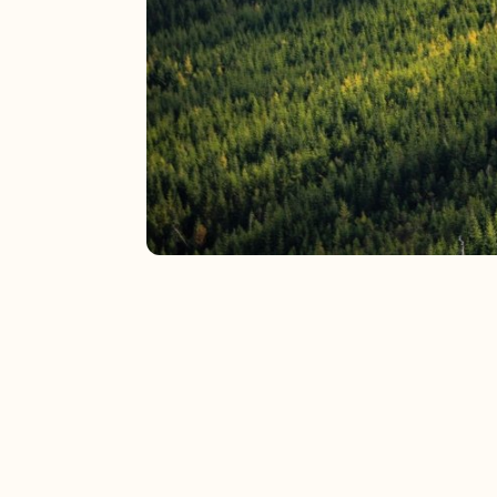
Odległość od domku:
24km
Miejscowość:
Hala Izerska