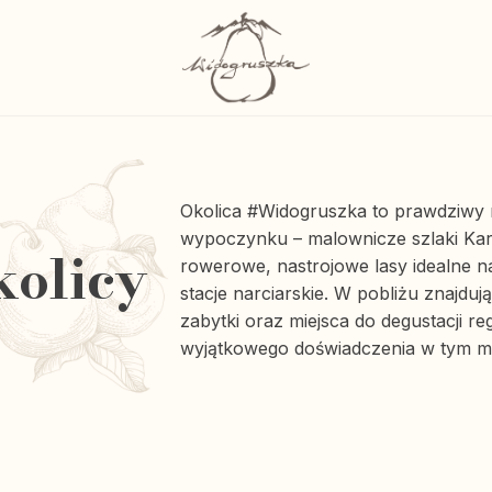
Okolica #Widogruszka to prawdziwy r
wypoczynku – malownicze szlaki Kark
kolicy
rowerowe, nastrojowe lasy idealne na
stacje narciarskie. W pobliżu znajduj
zabytki oraz miejsca do degustacji re
wyjątkowego doświadczenia w tym m