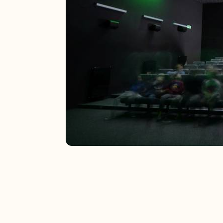
Odległość od domku:
15,6km