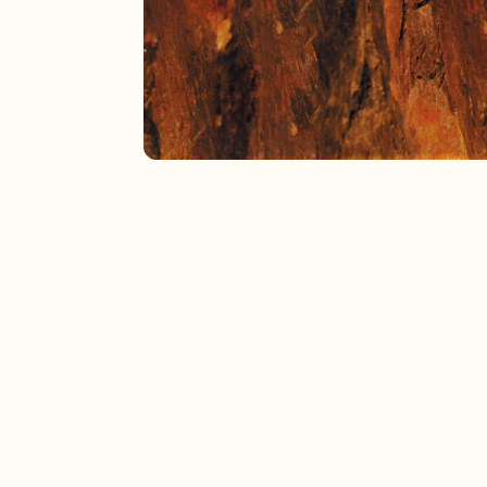
Odległość od domku:
11,6km
Miejscowość:
Krobica